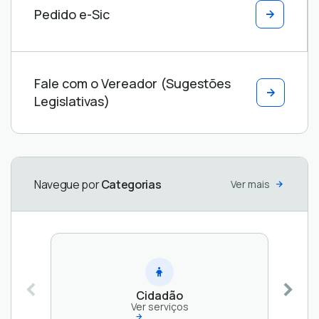
Pedido e-Sic
OUVIDORIA
e-
Fale com o Vereador (Sugestões
MUNICIPAL
SIC
Ver
Ver
Legislativas)
serviços
serviços
Navegue por
Categorias
Ver mais
Cidadão
Ver serviços