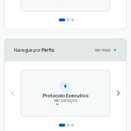
Protocolo
Protocolo
Vereador
Servidor
Ver
Ver
serviços
serviços
Navegue por
Perfis
Ver mais
Protocolo Executivo
Ver serviços