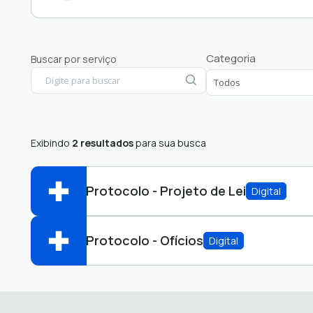
Protocolo Servidor
Categoria
Buscar por serviço
Exibindo
2 resultados
para sua busca
Protocolo - Projeto de Lei
Digital
Protocolo - Ofícios
Digital
Abrir online > Via protocolo 1Doc
Perfis:
Abrir online > Via protocolo 1Doc