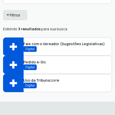
OUVIDORIA
e-SIC
Filtros
MUNICIPAL
Exibindo
3 resultados
para sua busca
Fale com o Vereador (Sugestões Legislativas)
Digital
Pedido e-Sic
Abrir online > Via protocolo 1Doc
Digital
Perfis:
Uso da Tribuna Livre
Departamento de Ouvidoria
Digital
DPOUV
Abrir online > Via protocolo 1Doc
Abrir online > Via protocolo 1Doc
Perfis:
Perfis: